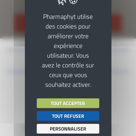
Pharmaphyt utilise
ÉQUIPEMENTS POUR SOMMEILS
des cookies pour
ET ÉNERGIES
améliorer votre
expérience
utilisateur. Vous
VOS BESOINS
avez le contrôle sur
ceux que vous
souhaitez activer.
TOUT ACCEPTER
TOUT REFUSER
Immunité
Mémoire
PERSONNALISER