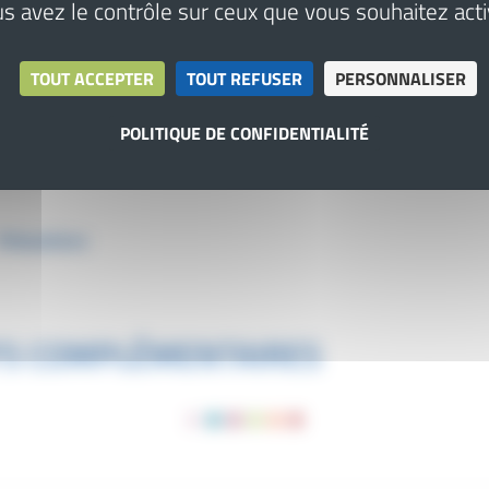
s avez le contrôle sur ceux que vous souhaitez acti
et anti-âge
TOUT ACCEPTER
TOUT REFUSER
PERSONNALISER
Trousse de voyage
POLITIQUE DE CONFIDENTIALITÉ
Toxines
Précautions
TS COMPLÉMENTAIRES